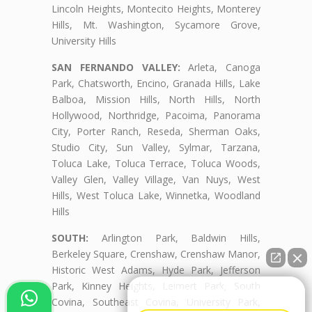
Lincoln Heights, Montecito Heights, Monterey
Hills, Mt. Washington, Sycamore Grove,
University Hills
SAN FERNANDO VALLEY:
Arleta, Canoga
Park, Chatsworth, Encino, Granada Hills, Lake
Balboa, Mission Hills, North Hills, North
Hollywood, Northridge, Pacoima, Panorama
City, Porter Ranch, Reseda, Sherman Oaks,
Studio City, Sun Valley, Sylmar, Tarzana,
Toluca Lake, Toluca Terrace, Toluca Woods,
Valley Glen, Valley Village, Van Nuys, West
Hills, West Toluca Lake, Winnetka, Woodland
Hills
SOUTH:
Arlington Park, Baldwin Hills,
Berkeley Square, Crenshaw, Crenshaw Manor,
Historic West Adams, Hyde Park, Jefferson
Park, Kinney Heights, Leimert Park, South
👋🏼¿Cómo puedo ayudarte?
Covina, Southeast Covina, University Park,