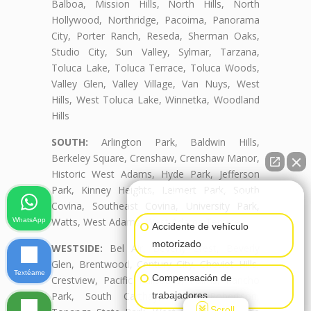
Balboa, Mission Hills, North Hills, North
Hollywood, Northridge, Pacoima, Panorama
City, Porter Ranch, Reseda, Sherman Oaks,
Studio City, Sun Valley, Sylmar, Tarzana,
Toluca Lake, Toluca Terrace, Toluca Woods,
Valley Glen, Valley Village, Van Nuys, West
Hills, West Toluca Lake, Winnetka, Woodland
Hills
SOUTH:
Arlington Park, Baldwin Hills,
Berkeley Square, Crenshaw, Crenshaw Manor,
Historic West Adams, Hyde Park, Jefferson
Park, Kinney Heights, Leimert Park, South
👋🏼¿Cómo puedo ayudarte?
Covina, Southeast Covina, University Park,
Watts, West Adams, West Adams Terrace
WhatsApp
Accidente de vehículo
motorizado
WESTSIDE:
Bel Air, Beverly Crest, Beverly
Glen, Brentwood, Century City, Cheviot Hills,
Textéame
Compensación de
Crestview, Pacific Palisades, Palms, Rancho
trabajadores
Park, South Carthay, South Robertson,
Scroll